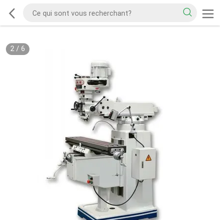
2
/
6