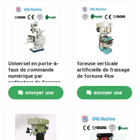
Universel en porte-à-
foreuse verticale
faux de commande
artificielle de fraisage
numérique par
de foreuse 4kw
ordinateur de foreuse
de tourelle de
envoyer une
envoyer une
structure
Aperçu
demande
demande
Produits
Vidéos