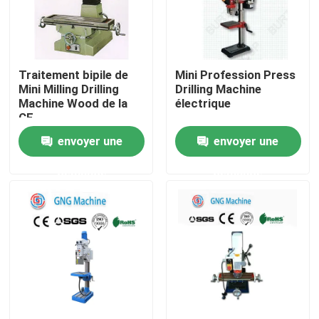
A propos de nous
Traitement bipile de
Mini Profession Press
Visite d'usine
Mini Milling Drilling
Drilling Machine
Machine Wood de la
électrique
CE
Contrôle de la qualité
envoyer une
envoyer une
demande
demande
Contact
nouvelles
Tous les cas
Équipement de chargement pour la construction