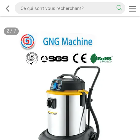
2
/
7