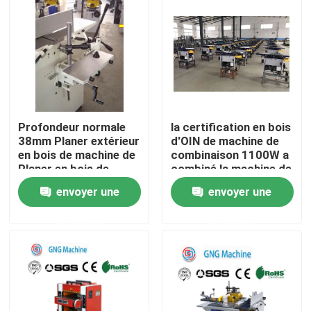
Profondeur normale
la certification en bois
38mm Planer extérieur
d'OIN de machine de
en bois de machine de
combinaison 1100W a
Planer en bois de
combiné la machine de
précision
Planer
envoyer une
envoyer une
Aperçu
demande
demande
Produits
Vidéos