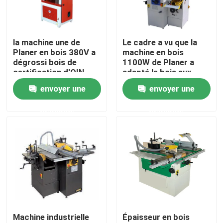
A propos de nous
la machine une de
Le cadre a vu que la
Planer en bois 380V a
machine en bois
Visite d'usine
dégrossi bois de
1100W de Planer a
certification d'OIN
adapté le bois aux
fonctionnant Planer
besoins du client
envoyer une
envoyer une
Contrôle de la qualité
commercial Planer
demande
demande
Contact
nouvelles
Tous les cas
Machine industrielle
Épaisseur en bois
Équipement de chargement pour la construction