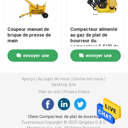
Machine électrique de mélangeur concret
Coupeur manuel de
Compacteur alimenté
Mini bétonnière
brique de presse de
au gaz de plat de
main
bourreur du
compacteur 5.5HP de
Machine en bois de Planer
plat de réparation de
envoyer une
envoyer une
route
demande
demande
Burineur en bois d'essence
Aperçu
Au sujet de nous
Contactez-nous
Desktop Site
la bande a vu la découpeuse
Plan du site
Privacy Policy
machine de routeur de commande numérique par ordi
Chine Compacteur de plat de bourreur
Fournisseur.Copyright © 2025 Qingdao G & G
Presse à mouler en bois
Machinery Co., Ltd.. All Rights Reserved.