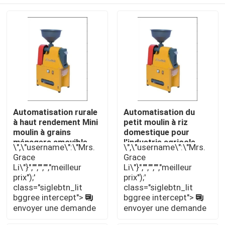
Automatisation rurale
Automatisation du
à haut rendement Mini
petit moulin à riz
moulin à grains
domestique pour
ménagers amovible
l'industrie agricole
\",\"username\":\"Mrs.
\",\"username\":\"Mrs.
Grace
Grace
Aperçu
Li\"}","","","","meilleur
Li\"}","","","","meilleur
prix");'
prix");'
class="siglebtn_lit
class="siglebtn_lit
Produits
bggree intercept">
bggree intercept">
envoyer une demande
envoyer une demande
Vidéos