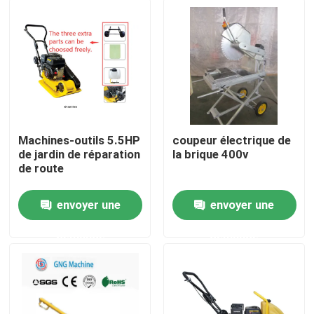
A propos de nous
Visite d'usine
Contrôle de la qualité
Machines-outils 5.5HP
coupeur électrique de
de jardin de réparation
la brique 400v
de route
Contact
envoyer une
envoyer une
nouvelles
demande
demande
Tous les cas
Équipement de chargement pour la construction