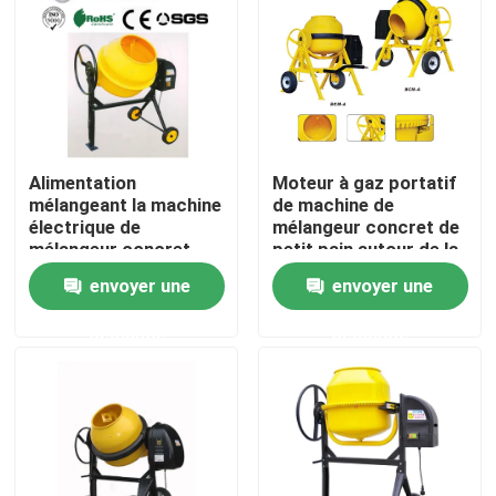
A propos de nous
Visite d'usine
Alimentation
Moteur à gaz portatif
Contrôle de la qualité
mélangeant la machine
de machine de
électrique de
mélangeur concret de
mélangeur concret
petit pain autour de la
poignée 1.0mm
Contact
envoyer une
envoyer une
demande
demande
nouvelles
Tous les cas
Équipement de chargement pour la construction