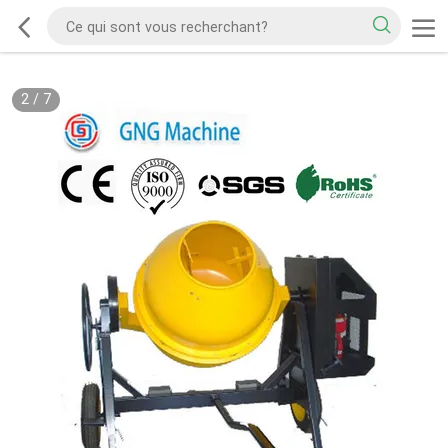
2
/
7