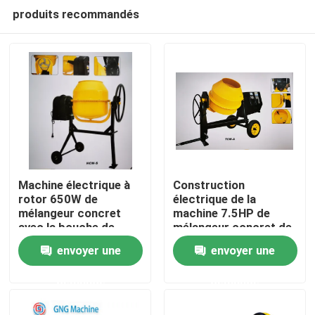
produits recommandés
Machine électrique à
Construction
rotor 650W de
électrique de la
mélangeur concret
machine 7.5HP de
Aperçu
avec la bouche de
mélangeur concret de
tambour
la CE moyenne
envoyer une
envoyer une
Produits
demande
demande
Vidéos