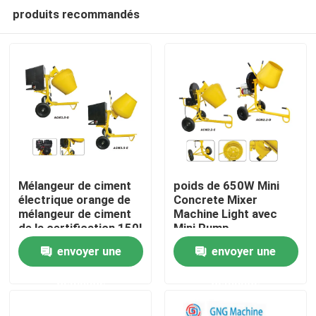
produits recommandés
Mélangeur de ciment
poids de 650W Mini
électrique orange de
Concrete Mixer
mélangeur de ciment
Machine Light avec
Aperçu
de la certification 150l
Mini Pump
de la CE
envoyer une
envoyer une
Produits
demande
demande
Vidéos