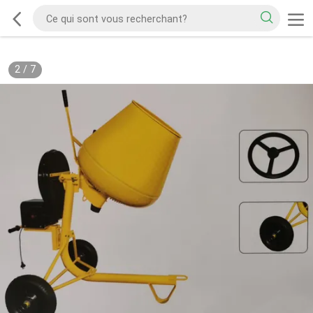
2
/
7